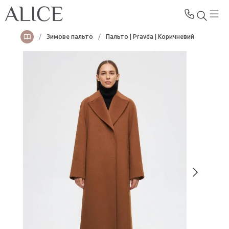
/
Зимове пальто
/
Пальто | Pravda | Коричневий