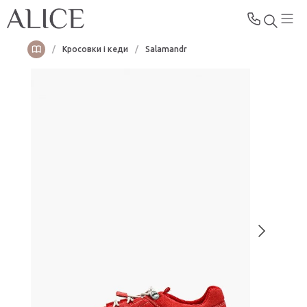
/
Кросовки і кеди
/
Salamandr