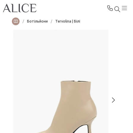
/
Ботільйони
/
Tervolina | Білі