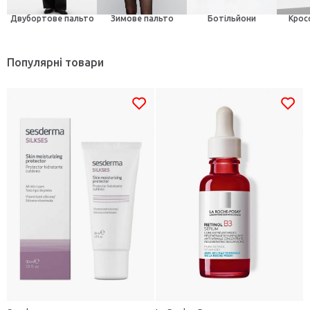
Двубортове пальто
Зимове пальто
Ботільйони
Крос
Популярні товари